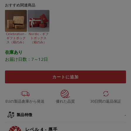
おすすめ関連商品
Celebration -
Nordic - ギフ
ギフトボック
トボックス
ス（箱のみ）
（箱のみ）
在庫あり
お届け日数：7～12日
カートに追加
EUの製品倉庫から発送
優れた品質
30日間の返品保証
製品特徴
レベル 4 - 厚手