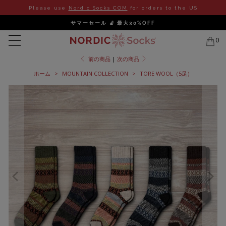
Please use
Nordic Socks COM
for orders to the US
サマーセール 🧦 最大30%OFF
0
前の商品
|
次の商品
ホーム
>
MOUNTAIN COLLECTION
>
TORE WOOL（5足）